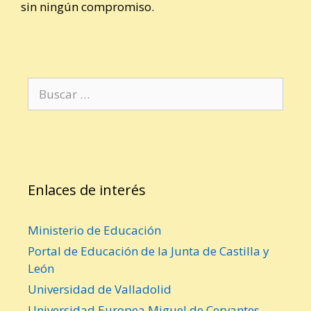
sin ningún compromiso.
B
u
s
c
a
r
Enlaces de interés
:
Ministerio de Educación
Portal de Educación de la Junta de Castilla y
León
Universidad de Valladolid
Universidad Europea Miguel de Cervantes